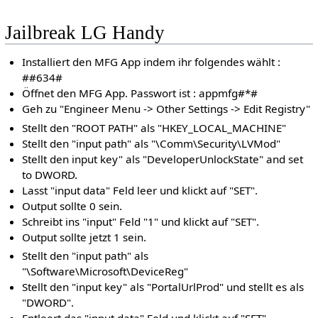
Jailbreak LG Handy
Installiert den MFG App indem ihr folgendes wählt :
##634#
Öffnet den MFG App. Passwort ist : appmfg#*#
Geh zu "Engineer Menu -> Other Settings -> Edit Registry"
Stellt den "ROOT PATH" als "HKEY_LOCAL_MACHINE"
Stellt den "input path" als "\Comm\Security\LVMod"
Stellt den input key" als "DeveloperUnlockState" and set
to DWORD.
Lasst "input data" Feld leer und klickt auf "SET".
Output sollte 0 sein.
Schreibt ins "input" Feld "1" und klickt auf "SET".
Output sollte jetzt 1 sein.
Stellt den "input path" als
"\Software\Microsoft\DeviceReg"
Stellt den "input key" als "PortalUrlProd" und stellt es als
"DWORD".