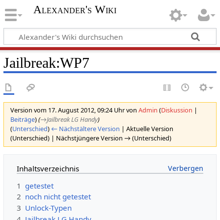
Alexander's Wiki
Jailbreak:WP7
Version vom 17. August 2012, 09:24 Uhr von
Admin
(
Diskussion
|
Beiträge
)
(
→‎Jailbreak LG Handy
)
(
Unterschied
)
← Nächstältere Version
| Aktuelle Version
(Unterschied) | Nächstjüngere Version → (Unterschied)
Inhaltsverzeichnis
1
getestet
2
noch nicht getestet
3
Unlock-Typen
4
Jailbreak LG Handy