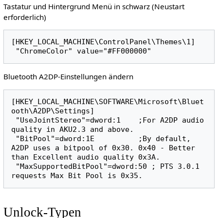
Tastatur und Hintergrund Menü in schwarz (Neustart
erforderlich)
[HKEY_LOCAL_MACHINE\ControlPanel\Themes\1]

Bluetooth A2DP-Einstellungen ändern
[HKEY_LOCAL_MACHINE\SOFTWARE\Microsoft\Bluet
ooth\A2DP\Settings]

 "UseJointStereo"=dword:1    ;For A2DP audio 
quality in AKU2.3 and above.

 "BitPool"=dword:1E          ;By default, 
A2DP uses a bitpool of 0x30. 0x40 - Better 
than Excellent audio quality 0x3A.

 "MaxSupportedBitPool"=dword:50 ; PTS 3.0.1 
Unlock-Typen